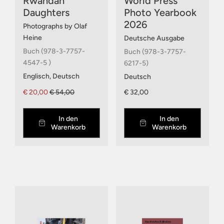
Rwandan
World Press
Daughters
Photo Yearbook
2026
Photographs by Olaf
Heine
Deutsche Ausgabe
Buch (978-3-7757-
Buch (978-3-7757-
4547-5 )
6217-5)
Englisch, Deutsch
Deutsch
€ 20,00
€ 54,00
€ 32,00
In den
In den
Warenkorb
Warenkorb