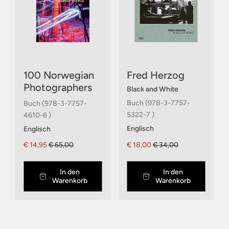
100 Norwegian
Fred Herzog
Photographers
Black and White
Buch (978-3-7757-
Buch (978-3-7757-
5322-7 )
4610-6 )
Englisch
Englisch
€ 14,95
€ 65,00
€ 18,00
€ 34,00
In den
In den
Warenkorb
Warenkorb