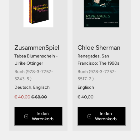
ZusammenSpiel
Chloe Sherman
Tabea Blumenschein -
Renegades. San
Ulrike Ottinger
Francisco: The 1990s
Buch (978-3-7757-
Buch (978-3-7757-
5243-5 )
5517-7 )
Deutsch, Englisch
Englisch
€ 40,00
€ 68,00
€ 40,00
In den
In den
Warenkorb
Warenkorb