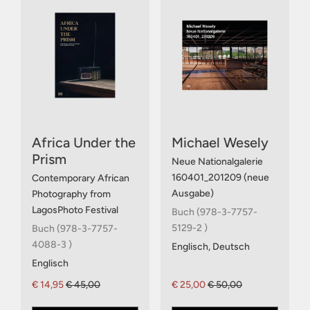
Africa Under the
Michael Wesely
Prism
Neue Nationalgalerie
160401_201209 (neue
Contemporary African
Ausgabe)
Photography from
LagosPhoto Festival
Buch (978-3-7757-
5129-2 )
Buch (978-3-7757-
4088-3 )
Englisch, Deutsch
Englisch
€ 14,95
€ 45,00
€ 25,00
€ 50,00