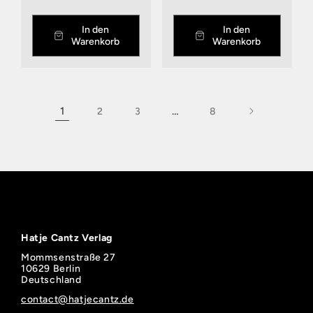
In den
In den
Warenkorb
Warenkorb
1
…
2
3
8
Hatje Cantz Verlag
Mommsenstraße 27
10629 Berlin
Deutschland
contact@hatjecantz.de