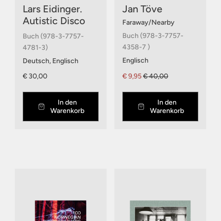
Lars Eidinger.
Jan Töve
Autistic Disco
Faraway/Nearby
Buch (978-3-7757-
Buch (978-3-7757-
4358-7 )
4781-3)
Englisch
Deutsch, Englisch
€ 30,00
€ 9,95
€ 40,00
In den
In den
Warenkorb
Warenkorb