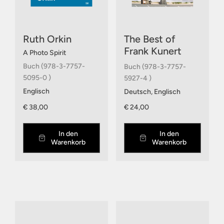
Ruth Orkin
The Best of
Frank Kunert
A Photo Spirit
Buch (978-3-7757-
Buch (978-3-7757-
5095-0 )
5927-4 )
Englisch
Deutsch, Englisch
€ 38,00
€ 24,00
In den
In den
Warenkorb
Warenkorb