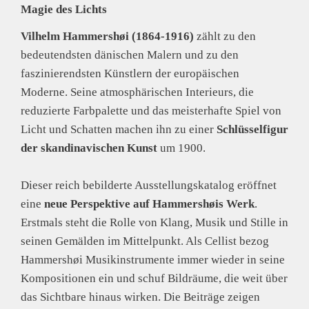
Sicherheitshinweis entsprechend Art. 9 Abs. 7 S. 2 der
Magie des Lichts
GPSR
entbehrlich
Vilhelm Hammershøi (1864-1916)
zählt zu den
bedeutendsten dänischen Malern und zu den
faszinierendsten Künstlern der europäischen
Moderne. Seine atmosphärischen Interieurs, die
reduzierte Farbpalette und das meisterhafte Spiel von
Licht und Schatten machen ihn zu einer
Schlüsselfigur
der skandinavischen Kunst
um 1900.
Dieser reich bebilderte Ausstellungskatalog eröffnet
eine
neue Perspektive auf Hammershøis Werk
.
Erstmals steht die Rolle von Klang, Musik und Stille in
seinen Gemälden im Mittelpunkt. Als Cellist bezog
Hammershøi Musikinstrumente immer wieder in seine
Kompositionen ein und schuf Bildräume, die weit über
das Sichtbare hinaus wirken. Die Beiträge zeigen