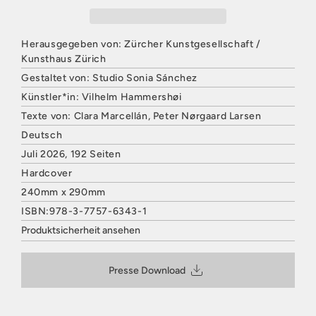
Herausgegeben von: Zürcher Kunstgesellschaft /
Kunsthaus Zürich
Gestaltet von: Studio Sonia Sánchez
Künstler*in: Vilhelm Hammershøi
Texte von: Clara Marcellán, Peter Nørgaard Larsen
Deutsch
Juli 2026, 192 Seiten
Hardcover
240mm x 290mm
ISBN:978-3-7757-6343-1
Produktsicherheit ansehen
HATJE CANTZ VERLAG
Mommsenstraße 27
Presse Download
10629 Berlin
Deutschland
E-Mail: contact@hatjecantz.de