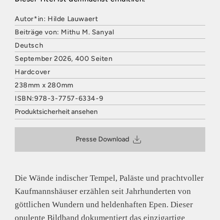
Autor*in: Hilde Lauwaert
Beiträge von: Mithu M. Sanyal
Deutsch
September 2026, 400 Seiten
Hardcover
238mm x 280mm
ISBN:978-3-7757-6334-9
Produktsicherheit ansehen
HATJE CANTZ VERLAG
Mommsenstraße 27
Presse Download
10629 Berlin
Deutschland
E-Mail: contact@hatjecantz.de
Sicherheitshinweis entsprechend Art. 9 Abs. 7 S. 2 der
Die Wände indischer Tempel, Paläste und prachtvoller
GPSR
entbehrlich
Kaufmannshäuser erzählen seit Jahrhunderten von
göttlichen Wundern und heldenhaften Epen. Dieser
opulente Bildband dokumentiert das einzigartige