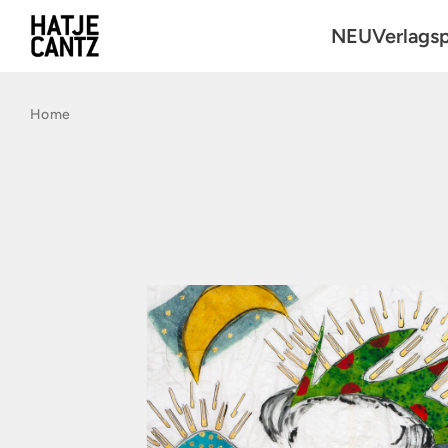
NEU
Verlags
Kunst
Home
Fotografie
Architektu
Reihen