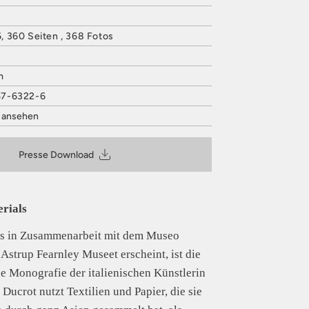
 360 Seiten , 368 Fotos
m
57-6322-6
t ansehen
VERLAG
 27
Presse Download
@hatjecantz.de
is entsprechend Art. 9 Abs. 7 S. 2 der
GPSR
erials
as in Zusammenarbeit mit dem Museo
strup Fearnley Museet erscheint, ist die
e Monografie der italienischen Künstlerin
 Ducrot nutzt Textilien und Papier, die sie