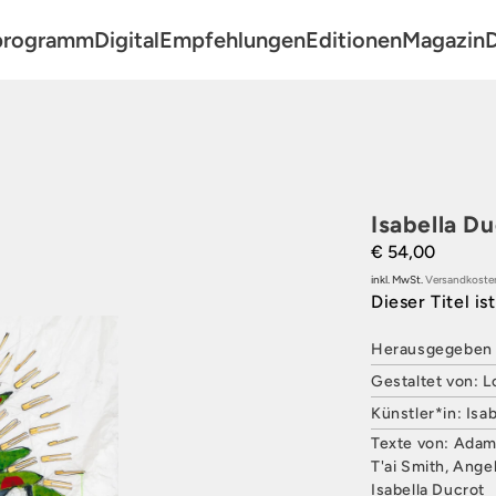
programm
Digital
Empfehlungen
Editionen
Magazin
D
, Film, Theater
Isabella D
€ 54,00
r
inkl. MwSt.
Versandkoste
Dieser Titel is
P
Herausgegeben 
Gestaltet von: 
Künstler*in: Isa
Texte von: Adam 
T'ai Smith, Ange
Isabella Ducrot