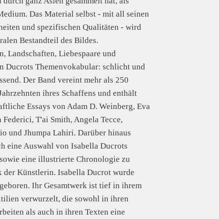
n durch ganz Asien gesammelt hat, als
Medium. Das Material selbst - mit all seinen
iten und spezifischen Qualitäten - wird
ralen Bestandteil des Bildes.
n, Landschaften, Liebespaare und
n Ducrots Themenvokabular: schlicht und
ssend. Der Band vereint mehr als 250
Jahrzehnten ihres Schaffens und enthält
aftliche Essays von Adam D. Weinberg, Eva
 Federici, T'ai Smith, Angela Tecce,
io und Jhumpa Lahiri. Darüber hinaus
h eine Auswahl von Isabella Ducrots
sowie eine illustrierte Chronologie zu
der Künstlerin. Isabella Ducrot wurde
geboren. Ihr Gesamtwerk ist tief in ihrem
tilien verwurzelt, die sowohl in ihren
rbeiten als auch in ihren Texten eine