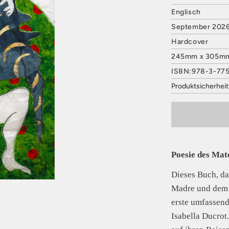
Englisch
September 2026,
Hardcover
245mm x 305m
ISBN:978-3-77
Produktsicherhei
HATJE CANTZ 
Mommsenstraße
10629 Berlin
Deutschland
E-Mail: contact
Sicherheitshinwe
Poesie des Mat
entbehrlich
Dieses Buch, d
Madre und dem A
erste umfassend
Isabella Ducrot.