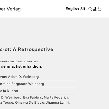
er Verlag
English Site
ucrot: A Retrospective
n
werden beim Checkout berechnet
t demnächst erhältlich.
rodukte entdecken
von: Adam D. Weinberg
Lorraine Ferguson Weinberg
bella Ducrot
D. Weinberg, Eva Fabbris, Marta Federici,
la Tecce, Ginevra De Blasio, Jhumpa Lahiri,