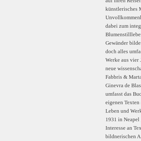
auf ihren Reise
künstlerisches 
Unvollkommenhe
dabei zum integ
Blumenstilllebe
Gewänder bilde
doch alles umfa
Werke aus vier 
neue wissensch
Fabbris & Marta
Ginevra de Blas
umfasst das Buc
eigenen Texten 
Leben und Werk 
1931 in Neapel 
Interesse an Tex
bildnerischen A