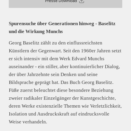
Presse Download
10629 Berlin
Deutschland
E-Mail: contact@hatjecantz.de
Sicherheitshinweis entsprechend Art. 9 Abs. 7 S. 2 der
Spurensuche über Generationen hinweg - Baselitz
GPSR
entbehrlich
und die Wirkung Munchs
Georg Baselitz zählt zu den einflussreichsten
Künstlern der Gegenwart. Seit den 1960er Jahren setzt
er sich intensiv mit dem Werk Edvard Munchs
auseinander - ein stiller, aber kontinuierlicher Dialog,
der über Jahrzehnte sein Denken und seine
Bildsprache geprägt hat. Das Buch Georg Baselitz.
Füße zuerst beleuchtet diese besondere Beziehung
zweier radikaler Einzelgänger der Kunstgeschichte,
deren Werke existenzielle Themen wie Verletzlichkeit,
Isolation und Ausdruckskraft auf eindrucksvolle
Weise verhandeln.