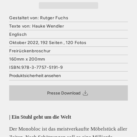
Gestaltet von: Rutger Fuchs
Texte von: Hauke Wendler
Englisch
Oktober 2022, 192 Seiten , 120 Fotos
Freirückenbroschur
160mm x 200mm
ISBN:978-3-7757-5191-9
Produktsicherheit ansehen
HATJE CANTZ VERLAG
Mommsenstraße 27
Presse Download
10629 Berlin
Deutschland
E-Mail: contact@hatjecantz.de
Sicherheitshinweis entsprechend Art. 9 Abs. 7 S. 2 der
| Ein Stuhl geht um die Welt
GPSR
entbehrlich
Der Monobloc ist das meistverkaufte Möbelstück aller