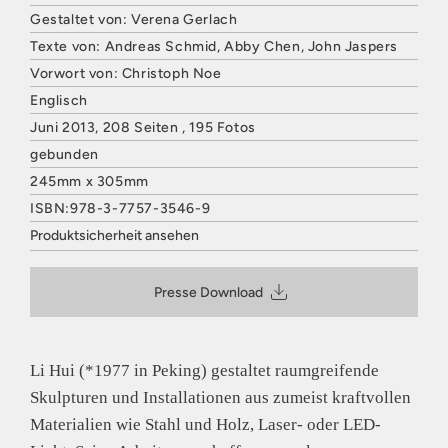
Gestaltet von: Verena Gerlach
Texte von: Andreas Schmid, Abby Chen, John Jaspers
Vorwort von: Christoph Noe
Englisch
Juni 2013, 208 Seiten , 195 Fotos
gebunden
245mm x 305mm
ISBN:978-3-7757-3546-9
Produktsicherheit ansehen
HATJE CANTZ VERLAG
Mommsenstraße 27
Presse Download
10629 Berlin
Deutschland
E-Mail: contact@hatjecantz.de
Sicherheitshinweis entsprechend Art. 9 Abs. 7 S. 2 der
Li Hui (*1977 in Peking) gestaltet raumgreifende
GPSR
entbehrlich
Skulpturen und Installationen aus zumeist kraftvollen
Materialien wie Stahl und Holz, Laser- oder LED-