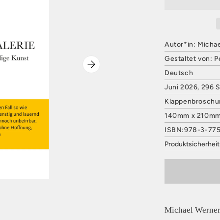
Autor*in: Micha
Gestaltet von: P
Deutsch
Juni 2026, 296 
Klappenbroschu
140mm x 210m
ISBN:978-3-77
Produktsicherhei
HATJE CANTZ 
Mommsenstraße
10629 Berlin
Deutschland
E-Mail: contact
Sicherheitshinwe
Michael Werner 
entbehrlich