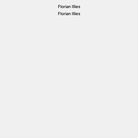
Florian Illies
Florian Illies
Der Verlag
Service
Kontakt
Versand