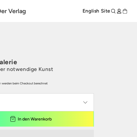
er Verlag
English Site
alerie
er notwendige Kunst
n
werden beim Checkout berechnet
rodukte entdecken
In den Warenkorb