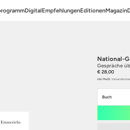
programm
Digital
Empfehlungen
Editionen
Magazin
D
, Film, Theater
National-G
Gespräche üb
€ 28,00
r
inkl. MwSt.
Versandkoste
P