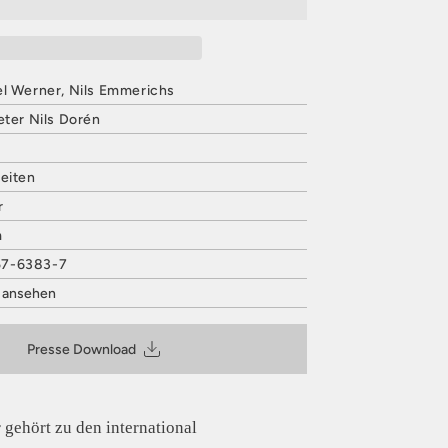
el Werner, Nils Emmerichs
eter Nils Dorén
Seiten
r
m
57-6383-7
t ansehen
VERLAG
 27
Presse Download
@hatjecantz.de
is entsprechend Art. 9 Abs. 7 S. 2 der
GPSR
gehört zu den international