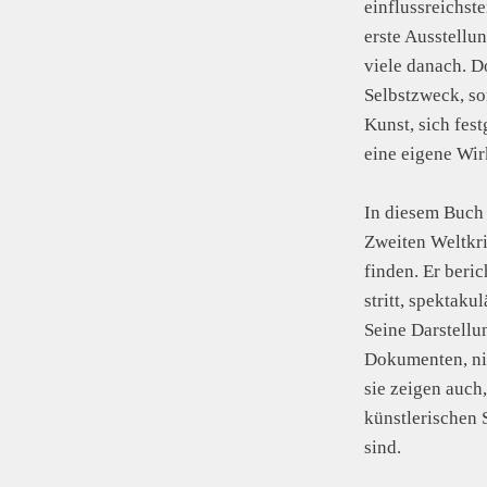
einflussreichst
erste Ausstell
viele danach. D
Selbstzweck, so
Kunst, sich fes
eine eigene Wir
In diesem Buch 
Zweiten Weltkr
finden. Er beric
stritt, spektaku
Seine Darstellu
Dokumenten, nic
sie zeigen auch
künstlerischen 
sind.