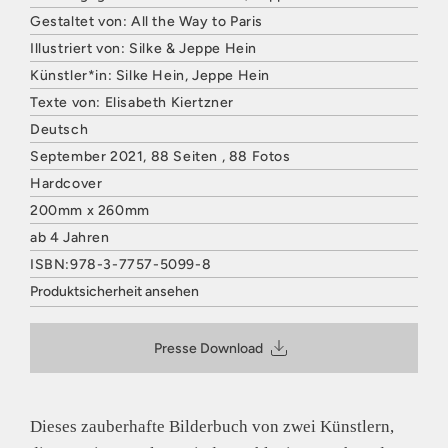
Gestaltet von: All the Way to Paris
Illustriert von: Silke & Jeppe Hein
Künstler*in: Silke Hein, Jeppe Hein
Texte von: Elisabeth Kiertzner
Deutsch
September 2021, 88 Seiten , 88 Fotos
Hardcover
200mm x 260mm
ab 4 Jahren
ISBN:978-3-7757-5099-8
Produktsicherheit ansehen
HATJE CANTZ VERLAG
Mommsenstraße 27
Presse Download
10629 Berlin
Deutschland
E-Mail: contact@hatjecantz.de
Sicherheitshinweis entsprechend Art. 9 Abs. 7 S. 2 der
Dieses zauberhafte Bilderbuch von zwei Künstlern,
GPSR
entbehrlich