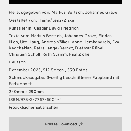
Herausgegeben von: Markus Bertsch, Johannes Grave
Gestaltet von: Heine/Lenz/Zizka
Künstler*in: Caspar David Friedrich
Texte von: Markus Bertsch, Johannes Grave, Florian
Illies, Ute Haug, Andrea Völker, Anne Hemkendreis, Eva
Keochakian, Petra Lange-Berndt, Dietmar Rübel,
Christian Scholl, Ruth Stamm, Paul Ziche
Deutsch
Dezember 2023, 512 Seiten , 350 Fotos
Schmuckausgabe: 3-seitig beschnittener Pappband mit
Farbschnitt
240mm x 290mm
ISBN:978-3-7757-5604-4
Produktsicherheit ansehen
HATJE CANTZ VERLAG
Mommsenstraße 27
Presse Download
10629 Berlin
Deutschland