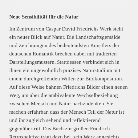
E-Mail: contact@hatjecantz.de
Sicherheitshinweis entsprechend Art. 9 Abs. 7 S. 2 der
Neue Sensibilität für die Natur
GPSR
entbehrlich
Im Zentrum von Caspar David Friedrichs Werk steht
ein neuer Blick auf Natur. Die Landschaftsgemälde
und Zeichnungen des bedeutendsten Künstlers der
deutschen Romantik brechen dabei mit tradierten
Darstellungsmustern. Stattdessen verbindet sich in
ihnen ein ungewöhnlich präzises Naturstudium mit
einem durchgreifenden Willen zur Bildkomposition.
Auf diese Weise bahnen Friedrichs Bilder einen neuen
Weg, um über die ambivalente Wechselbeziehung
zwischen Mensch und Natur nachzudenken. Sie
machen erfahrbar, dass der Mensch Teil der Natur ist
und ihr zugleich sehend und reflektierend
gegenübertritt. Das Buch zur großen Friedrich-
Retrospektive trägt dazu bei, sein Werk angesichts