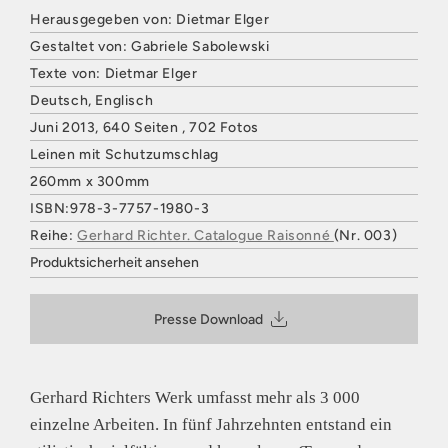
Herausgegeben von: Dietmar Elger
Gestaltet von: Gabriele Sabolewski
Texte von: Dietmar Elger
Deutsch, Englisch
Juni 2013, 640 Seiten , 702 Fotos
Leinen mit Schutzumschlag
260mm x 300mm
ISBN:978-3-7757-1980-3
Reihe:
Gerhard Richter. Catalogue Raisonné
(Nr. 003)
Produktsicherheit ansehen
HATJE CANTZ VERLAG
Mommsenstraße 27
Presse Download
10629 Berlin
Deutschland
E-Mail: contact@hatjecantz.de
Sicherheitshinweis entsprechend Art. 9 Abs. 7 S. 2 der
Gerhard Richters Werk umfasst mehr als 3 000
GPSR
entbehrlich
einzelne Arbeiten. In fünf Jahrzehnten entstand ein