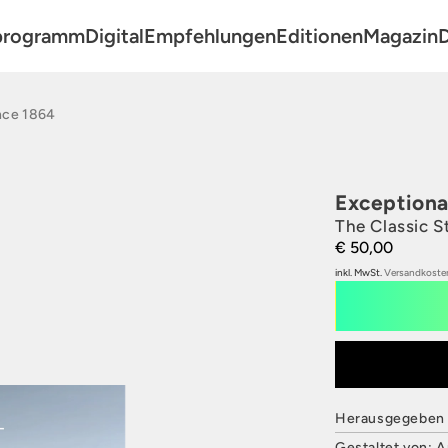
programm
Digital
Empfehlungen
Editionen
Magazin
D
nce 1864
, Film, Theater
Exceptiona
The Classic St
€ 50,00
r
inkl. MwSt.
Versandkoste
P
Herausgegeben v
Gestaltet von: 