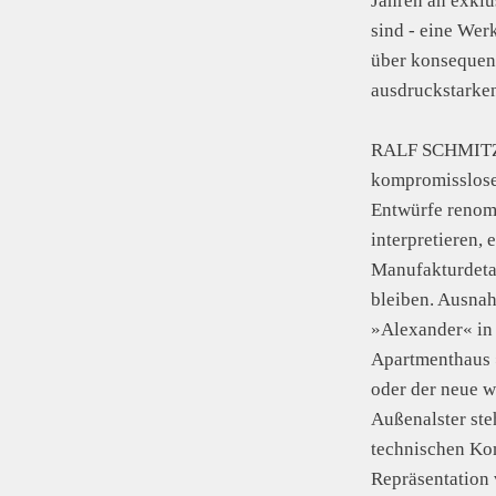
Jahren an exklu
sind - eine Wer
über konsequen
ausdruckstarken
RALF SCHMITZ s
kompromissloser
Entwürfe renomm
interpretieren,
Manufakturdetai
bleiben. Ausna
»Alexander« in
Apartmenthaus 
oder der neue 
Außenalster ste
technischen Ko
Repräsentation 