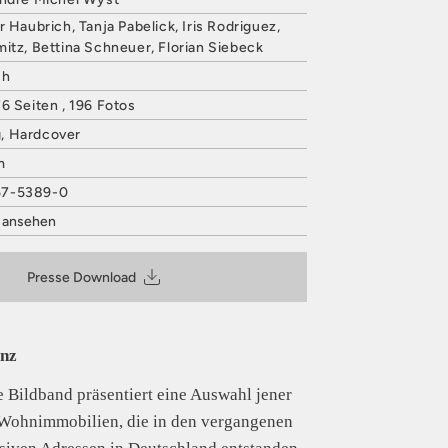
r Haubrich, Tanja Pabelick, Iris Rodriguez,
itz, Bettina Schneuer, Florian Siebeck
ch
6 Seiten , 196 Fotos
, Hardcover
m
57-5389-0
t ansehen
VERLAG
 27
Presse Download
@hatjecantz.de
is entsprechend Art. 9 Abs. 7 S. 2 der
GPSR
anz
e Bildband präsentiert eine Auswahl jener
 Wohnimmobilien, die in den vergangenen