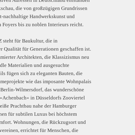
siven Adressen in Deutschland entstanden
kschau, die von großzügigen Grundrissen
t-nachhaltige Handwerkskunst und
 Foyers bis zu noblen Interieurs reicht.
teht für Baukultur, die in
 Qualität für Generationen geschaffen ist.
ierter Architekten, die Klassizismus neu
 edle Materialien und ausgesuchte
ls fügen sich zu eleganten Bauten, die
hmeprojekte wie das imposante Wohnpalais
 Berlin-Wilmersdorf, das wunderschöne
»Achenbach« in Düsseldorfs Zooviertel
weiße Prachtbau nahe der Hamburger
hen für subtilen Luxus bei höchstem
mfort. Wohnungen, die Rückzugsort und
vereinen, errichtet für Menschen, die