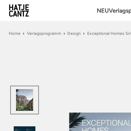
NEU
Verlags
Kunst
Home
›
Verlagsprogramm
›
Design
›
Exceptional Homes Si
Fotografie
Architektu
Reihen