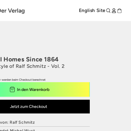
er Verlag
English Site
l Homes Since 1864
yle of Ralf Schmitz - Vol. 2
n
werden beim Checkout berechnet
rodukte entdecken
In den Warenkorb
Jetzt zum Checkout
on: Ralf Schmitz
André Michel Wyst