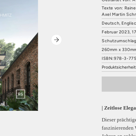
Texte von: Raine
Axel Martin Schm
Deutsch, Englis
Februar 2023, 17
Schutzumschlag
260mm x 330m
ISBN:978-3-77
Produktsicherhei
HATJE CANTZ 
Mommsenstraße
10629 Berlin
Deutschland
E-Mail: contact
Sicherheitshinwe
| Zeitlose Eleg
entbehrlich
Dieser prächtig
faszinierenden