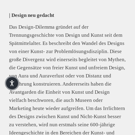
E-Mail: contact@hatjecantz.de
Sicherheitshinweis entsprechend Art. 9 Abs. 7 S. 2 der
| Design neu gedacht
GPSR
entbehrlich
Das Design-Dilemma gründet auf der
Trennungsgeschichte von Design und Kunst seit dem
Spätmittelalter. Es beschreibt den Wandel des Designs
von einer Kunst- zur Problemlösungsdisziplin. Diese
große Divergenz wird einerseits begleitet von Mythen,
die Gegensätze von freier Kunst und unfreiem Design,
von Aura und Auraverlust oder von Distanz und
Berührung konstruieren. Andererseits haben die
Avantgarden die Einheit von Kunst und Design
vielfach beschworen, die auch Museen oder
Marketing heute wieder aufgreifen. Um das Irrlichtern
des Designs zwischen Kunst und Nicht-Kunst besser
zu verstehen, wird nun erstmals seine 600-jährige
Ideengeschichte in den Bereichen der Kunst- und