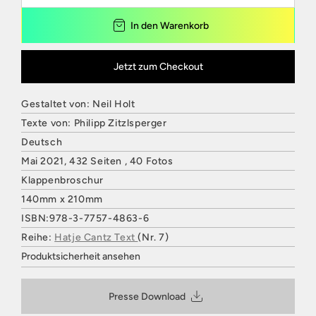
In den Warenkorb
Jetzt zum Checkout
Gestaltet von: Neil Holt
Texte von: Philipp Zitzlsperger
Deutsch
Mai 2021, 432 Seiten , 40 Fotos
Klappenbroschur
140mm x 210mm
ISBN:978-3-7757-4863-6
Reihe:
Hatje Cantz Text
(Nr. 7)
Produktsicherheit ansehen
HATJE CANTZ VERLAG
Mommsenstraße 27
Presse Download
10629 Berlin
Deutschland