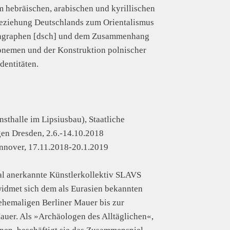
m hebräischen, arabischen und kyrillischen
Beziehung Deutschlands zum Orientalismus
tragraphen [dsch] und dem Zusammenhang
onemen und der Konstruktion polnischer
dentitäten.
sthalle im Lipsiusbau), Staatliche
n Dresden, 2.6.-14.10.2018
nnover, 17.11.2018-20.1.2019
al anerkannte Künstlerkollektiv SLAVS
met sich dem als Eurasien bekannten
ehemaligen Berliner Mauer bis zur
uer. Als »Archäologen des Alltäglichen«,