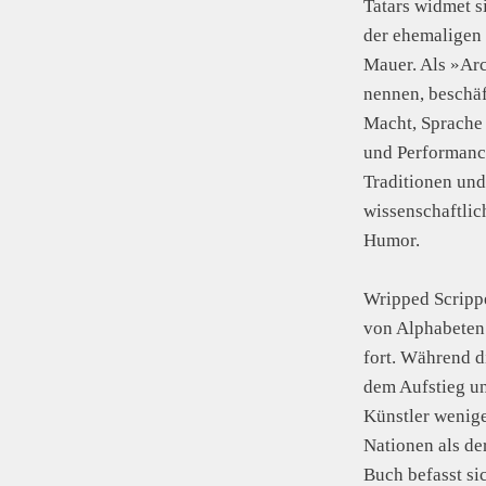
Tatars widmet s
der ehemaligen 
Mauer. Als »Arc
nennen, beschäf
Macht, Sprache 
und Performance
Traditionen un
wissenschaftlic
Humor.
Wripped Scrippe
von Alphabeten 
fort. Während d
dem Aufstieg un
Künstler wenige
Nationen als de
Buch befasst si