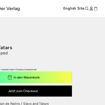
er Verlag
English Site
Tatars
pped
rodukte entdecken
n
werden beim Checkout berechnet
In den Warenkorb
Jetzt zum Checkout
tan de Natris / Slavs and Tatars