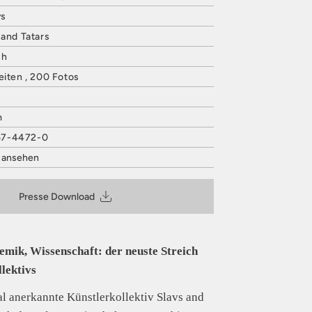
vs
 and Tatars
ch
eiten , 200 Fotos
m
57-4472-0
t ansehen
VERLAG
 27
Presse Download
@hatjecantz.de
is entsprechend Art. 9 Abs. 7 S. 2 der
GPSR
lemik, Wissenschaft: der neuste Streich
lektivs
al anerkannte Künstlerkollektiv Slavs and