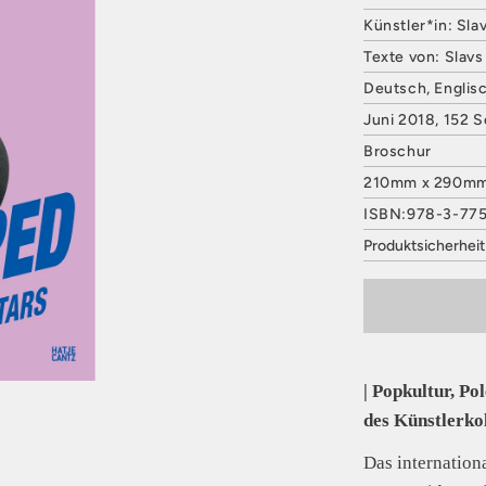
Künstler*in: Sla
Texte von: Slavs
Deutsch, Englis
Juni 2018, 152 S
Broschur
210mm x 290m
ISBN:978-3-77
Produktsicherhei
HATJE CANTZ 
Mommsenstraße
10629 Berlin
Deutschland
E-Mail: contact
Sicherheitshinwe
| Popkultur, Po
entbehrlich
des Künstlerkol
Das internation