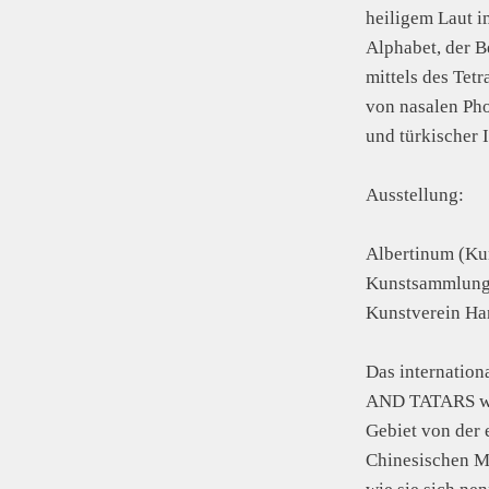
heiligem Laut i
Alphabet, der 
mittels des Te
von nasalen Ph
und türkischer I
Ausstellung:
Albertinum (Kun
Kunstsammlunge
Kunstverein Ha
Das internation
AND TATARS wid
Gebiet von der 
Chinesischen Ma