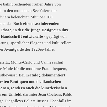
ie bahnbrechenden frühen Jahre von
el in den mondänen Seebädern der
iviera beleuchtet. Mit über 100
etet das Buch
einen faszinierenden
e Phase, in der die junge Designerin ihre
Handschrift entwickelte
- geprägt von
hrung, sportlicher Eleganz und kulturellem
er Avantgarde der 1920er-Jahre.
iarritz, Monte-Carlo und Cannes schuf
ue Mode für die moderne Frau - bequem,
lbstbewusst.
Der Katalog dokumentiert
ersten Boutiquen und die ikonischen
ionen, sondern auch die künstlerischen
ihrem Umfeld
, darunter Jean Cocteau, Pablo
ge Diaghilevs Ballets Russes. Ebenfalls im