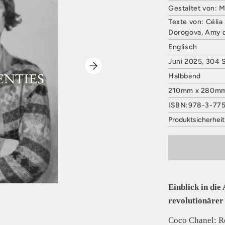
Gestaltet von: M
Texte von: Céli
Dorogova, Amy d
Englisch
Juni 2025, 304 S
Halbband
210mm x 280m
ISBN:978-3-77
Produktsicherhei
HATJE CANTZ 
Mommsenstraße
10629 Berlin
Deutschland
E-Mail: contact
Sicherheitshinwe
Einblick in di
entbehrlich
revolutionärer 
Coco Chanel: Ro