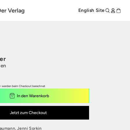
er Verlag
English Site
er
sen
rodukte entdecken
n
werden beim Checkout berechnet
In den Warenkorb
Jetzt zum Checkout
Baumann, Jenni Sorkin