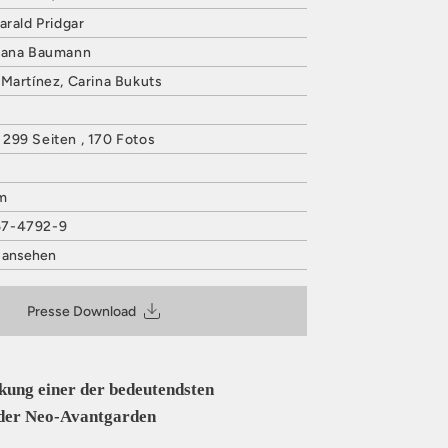
arald Pridgar
 Jana Baumann
Martínez, Carina Bukuts
299 Seiten , 170 Fotos
m
57-4792-9
t ansehen
VERLAG
 27
Presse Download
@hatjecantz.de
is entsprechend Art. 9 Abs. 7 S. 2 der
GPSR
kung einer der bedeutendsten
 der Neo-Avantgarden