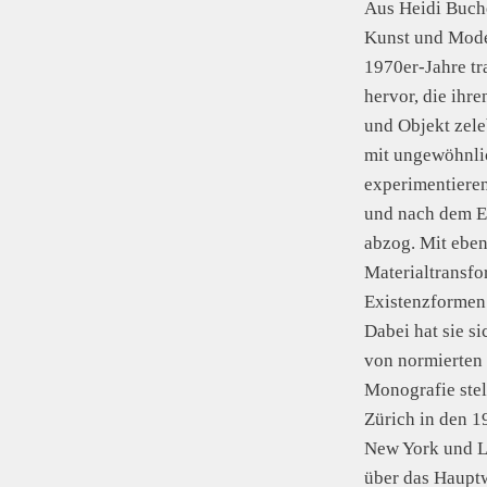
Aus Heidi Buch
Kunst und Mode 
1970er-Jahre tr
hervor, die ihr
und Objekt zele
mit ungewöhnli
experimentieren
und nach dem Er
abzog. Mit eben
Materialtransfo
Existenzformen 
Dabei hat sie s
von normierten 
Monografie stel
Zürich in den 1
New York und L
über das Hauptw