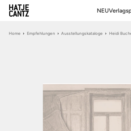
NEU
Verlags
Kunst
Home
›
Empfehlungen
›
Ausstellungskataloge
›
Heidi Buch
Fotografie
Architektu
Reihen