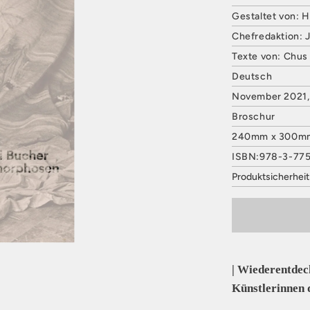
Gestaltet von: H
Chefredaktion:
Texte von: Chus 
Deutsch
November 2021, 
Broschur
240mm x 300m
ISBN:978-3-77
Produktsicherhei
HATJE CANTZ 
Mommsenstraße
10629 Berlin
Deutschland
E-Mail: contact
Sicherheitshinwe
| Wiederentdec
entbehrlich
Künstlerinnen